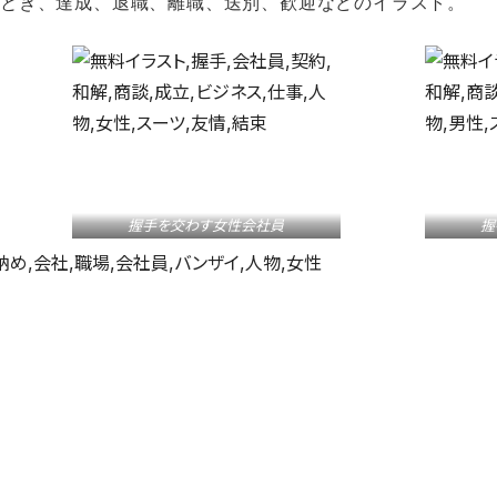
とき、達成、退職、離職、送別、歓迎などのイラスト。
握手を交わす女性会社員
握