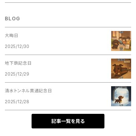
おすわりダックス 缶バッジ
ステッカー
ハロウィン
BLOG
おすわりダックス ステッカー
クリスマス
大晦日
2025/12/30
地下鉄記念日
2025/12/29
清水トンネル貫通記念日
2025/12/28
記事一覧を見る