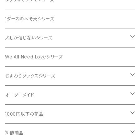
DOG IN CAR
1ダースのへそ天シリーズ
BABY on BOARD
犬しか信じないシリーズ
DOG LOVEシリーズ
We All Need Loveシリーズ
おすわりダックスシリーズ
おすわりダックス Tシャツ
オーダーメイド
おすわりダックス パーカー
ウチのコLINEスタンプ
1000円以下の商品
おすわりダックス マグカップ
愛犬の水彩画オーダーメイド
缶バッジ
季節商品