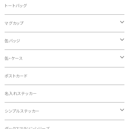
トートバッグ
マグカップ
おすわりダックス
缶バッジ
おすわりダックス
缶・ケース
おやつ缶
ポストカード
名入れステッカー
シンプルステッカー
まんまるステッカー おすわりダックス
ダックスマラソンシリーズ