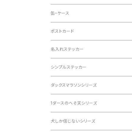
おすわりダックス
缶・ケース
おやつ缶
ポストカード
名入れステッカー
シンプルステッカー
まんまるステッカー おすわりダックス
ダックスマラソンシリーズ
DOG IN CAR
1ダースのへそ天シリーズ
BABY on BOARD
犬しか信じないシリーズ