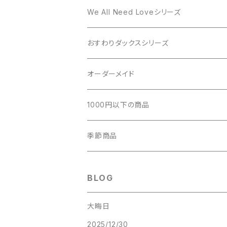
DOG LOVEシリーズ
We All Need Loveシリーズ
おすわりダックスシリーズ
おすわりダックス Tシャツ
オーダーメイド
おすわりダックス パーカー
ウチのコLINEスタンプ
1000円以下の商品
おすわりダックス マグカップ
愛犬の水彩画オーダーメイド
缶バッジ
季節商品
おすわりダックス 缶バッジ
ステッカー
ハロウィン
BLOG
おすわりダックス ステッカー
クリスマス
大晦日
2025/12/30